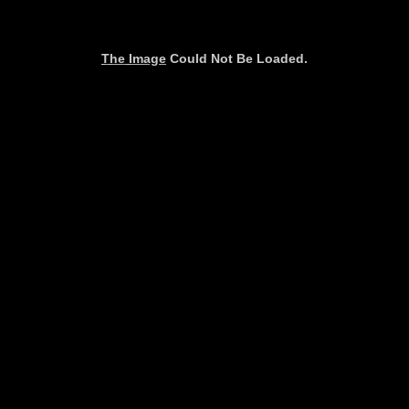
The Image
Could Not Be Loaded.
és Passion Le Mans
Dernière mise à jour :
8/8/2026
Remer