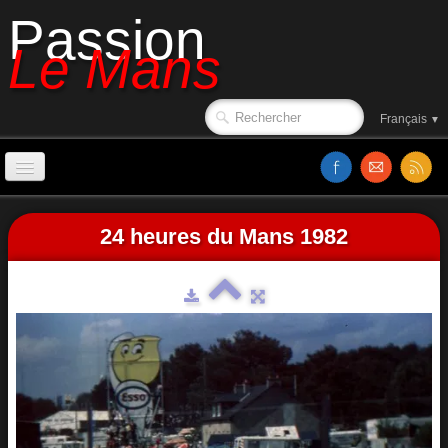
Passion
Le Mans
Français
▼
Accueil
24 heures du Mans 1982
Sorties de piste
Le circuit en 1988
Affiches
Classements
Vidéos
Site web