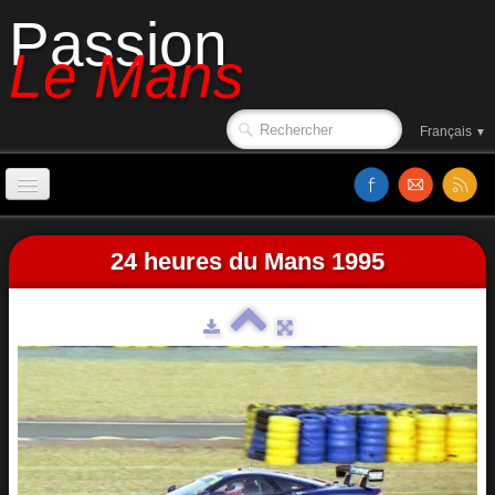
Passion
Le Mans
Français
▼
Accueil
24 heures du Mans 1995
Sorties de piste
Le circuit en 1988
Affiches
Classements
Vidéos
Site web