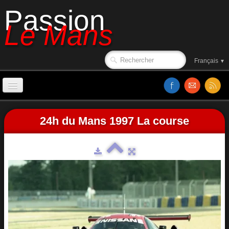
Passion
Le Mans
Français
▼
Accueil
24h du Mans 1997 La course
Sorties de piste
Le circuit en 1988
Affiches
Classements
Vidéos
Site web