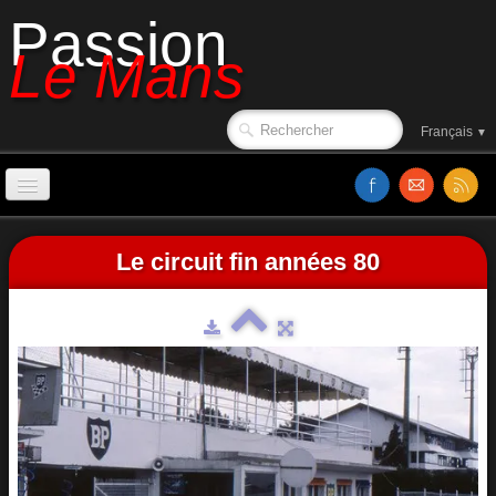
Passion
Le Mans
Français
▼
Accueil
Le circuit fin années 80
Sorties de piste
Le circuit en 1988
Affiches
Classements
Vidéos
Site web