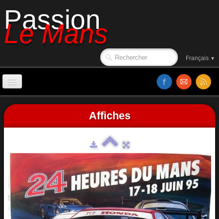
Passion
Le Mans
Français
▼
Accueil
Affiches
Sorties de piste
Le circuit en 1988
Affiches
Classements
Vidéos
Site web