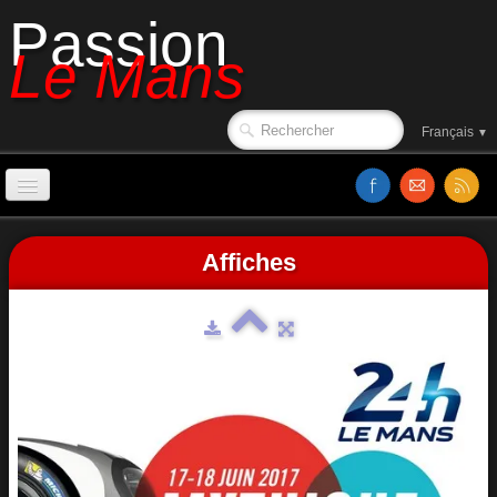
Passion
Le Mans
Français
▼
Accueil
Affiches
Sorties de piste
Le circuit en 1988
Affiches
Classements
Vidéos
Site web