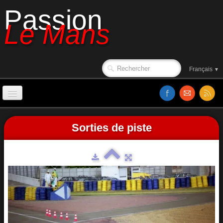
Passion
Le Mans
Français
▼
Accueil
Sorties de piste
Années 2000 à 2009
Sorties de piste
Le circuit en 1988
Affiches
Classements