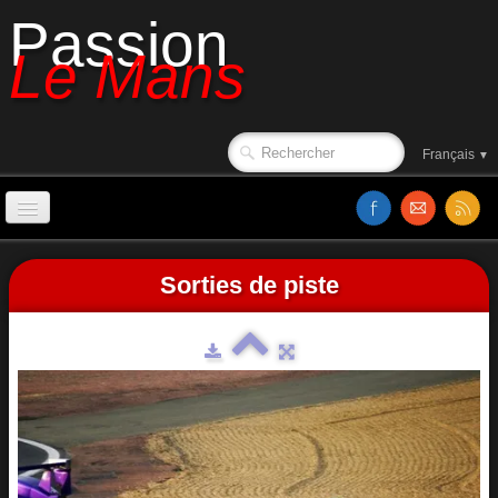
Passion
Le Mans
Français
▼
Accueil
Sorties de piste
Années 2000 à 2009
Sorties de piste
Le circuit en 1988
Affiches
Classements