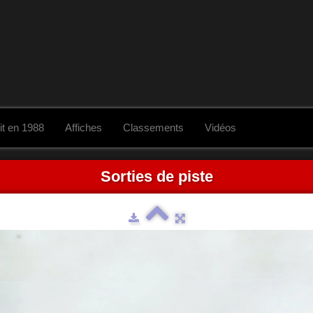
it en 1988
Affiches
Classements
Vidéos
Sorties de piste