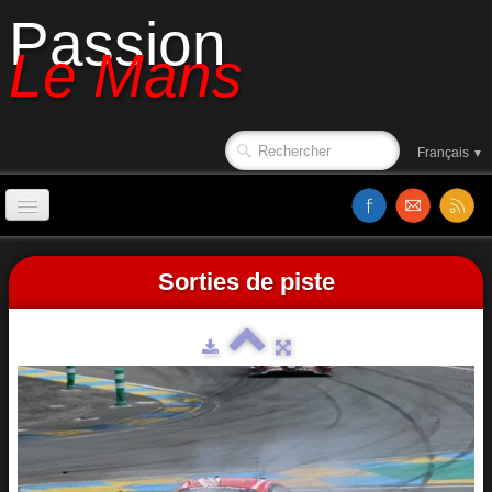
Passion
Le Mans
Français
▼
Accueil
Sorties de piste
Années 2000 à 2009
Sorties de piste
Le circuit en 1988
Affiches
Classements