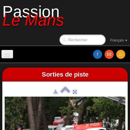
Passion
Le Mans
Français
▼
Accueil
Sorties de piste
Années 2000 à 2009
Sorties de piste
Le circuit en 1988
Affiches
Classements