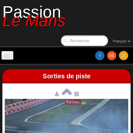
Passion
Le Mans
Français
▼
Accueil
Sorties de piste
Années 2000 à 2009
Sorties de piste
Le circuit en 1988
Affiches
Classements