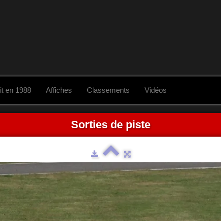
it en 1988
Affiches
Classements
Vidéos
Sorties de piste