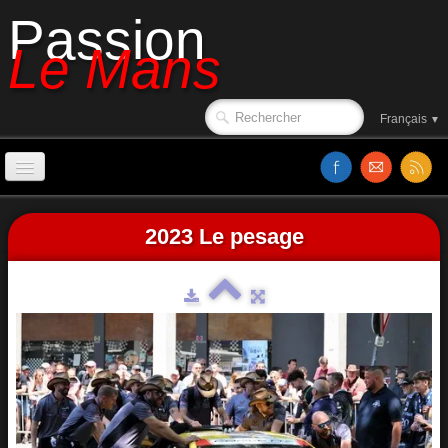
Passion
Le Mans
Français
▼
Accueil
2023 Le pesage
Affiches
Ambiance
Le circuit en 1988
Classements
Sorties de piste