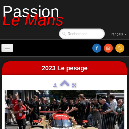
Passion
Le Mans
Français
▼
Accueil
2023 Le pesage
Affiches
Ambiance
Le circuit en 1988
Classements
Sorties de piste