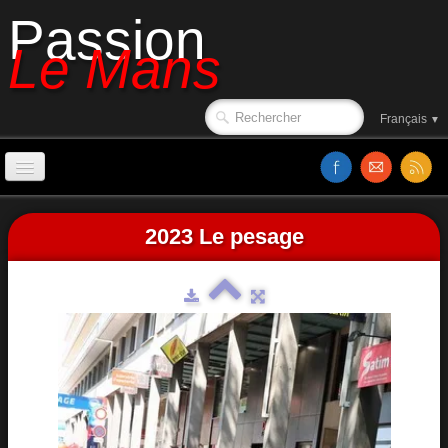
Passion
Le Mans
Français
▼
Accueil
2023 Le pesage
Affiches
Ambiance
Le circuit en 1988
Classements
Sorties de piste