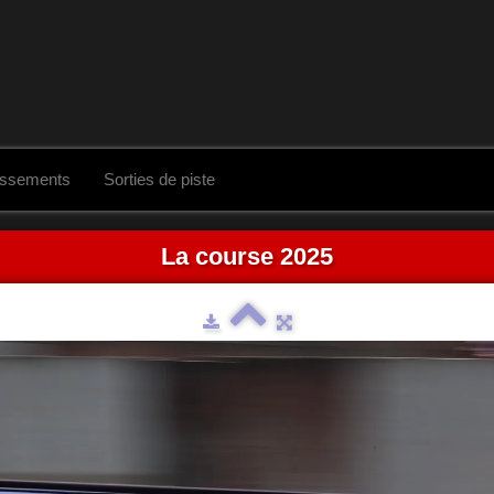
assements
Sorties de piste
La course 2025