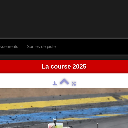
assements
Sorties de piste
La course 2025