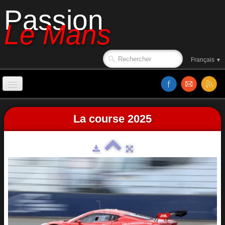
Passion
Le Mans
Français
▼
Accueil
La course 2025
Affiches
Ambiance
Le circuit en 1988
Classements
Sorties de piste