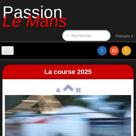
Passion
Le Mans
Français
▼
Accueil
La course 2025
Affiches
Ambiance
Le circuit en 1988
Classements
Sorties de piste