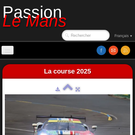
Passion
Le Mans
Français
▼
Accueil
La course 2025
Affiches
Ambiance
Le circuit en 1988
Classements
Sorties de piste