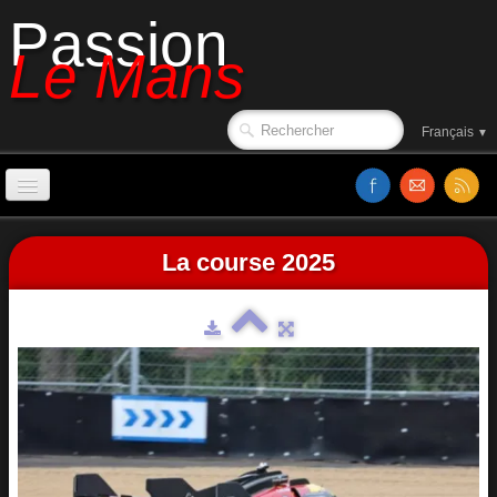
Passion
Le Mans
Français
▼
Accueil
La course 2025
Affiches
Ambiance
Le circuit en 1988
Classements
Sorties de piste