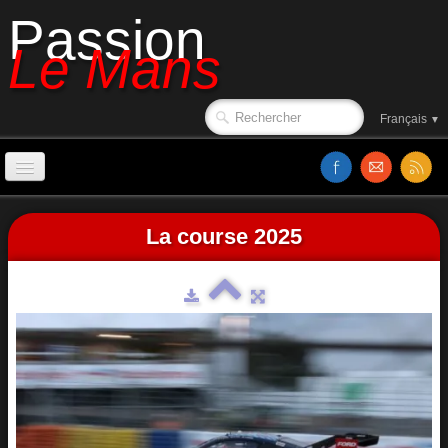
Passion
Le Mans
Français
▼
Accueil
La course 2025
Affiches
Ambiance
Le circuit en 1988
Classements
Sorties de piste