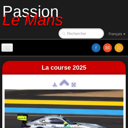
Passion
Le Mans
Français
▼
Accueil
La course 2025
Affiches
Ambiance
Le circuit en 1988
Classements
Sorties de piste