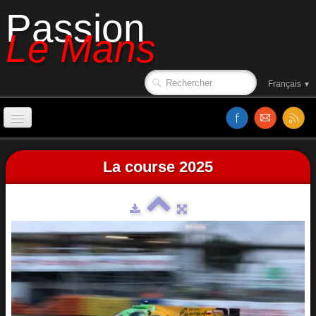
Passion
Le Mans
Français
▼
Accueil
La course 2025
Affiches
Ambiance
Le circuit en 1988
Classements
Sorties de piste