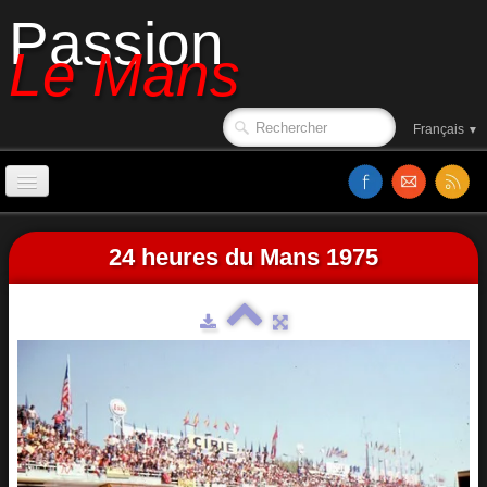
Passion
Le Mans
Français
▼
Accueil
24 heures du Mans 1975
Sorties de piste
Le circuit en 1988
Affiches
Classements
Vidéos
Site web