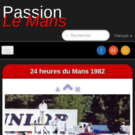
Passion
Le Mans
Français
▼
Accueil
24 heures du Mans 1982
Sorties de piste
Le circuit en 1988
Affiches
Classements
Vidéos
Site web