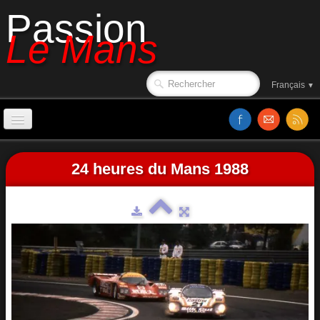
Passion
Le Mans
Français
▼
Accueil
24 heures du Mans 1988
Sorties de piste
Le circuit en 1988
Affiches
Classements
Vidéos
Site web