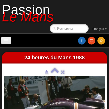
Passion
Le Mans
Français
▼
Accueil
24 heures du Mans 1988
Sorties de piste
Le circuit en 1988
Affiches
Classements
Vidéos
Site web