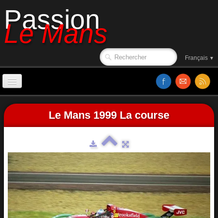
Passion
Le Mans
Français
▼
Accueil
Le Mans 1999 La course
Sorties de piste
Le circuit en 1988
Affiches
Classements
Vidéos
Site web