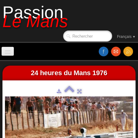
Passion
Le Mans
Français
▼
Accueil
24 heures du Mans 1976
Sorties de piste
Le circuit en 1988
Affiches
Classements
Vidéos
Site web