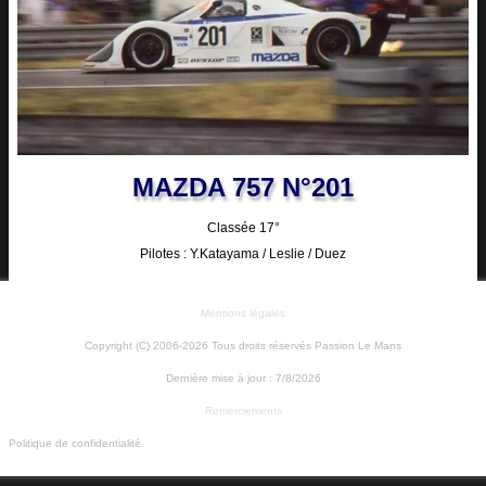
MAZDA 757 N°201
Classée 17°
Pilotes : Y.Katayama / Leslie / Duez
Mentions légales
Copyright (C) 2006-2026 Tous droits réservés Passion Le Mans
Dernière mise à jour :
7/8/2026
Remerciements
Politique de confidentialité