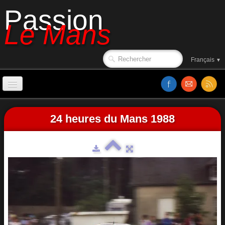
Passion
Le Mans
Français
▼
Accueil
24 heures du Mans 1988
Sorties de piste
Le circuit en 1988
Affiches
Classements
Vidéos
Site web