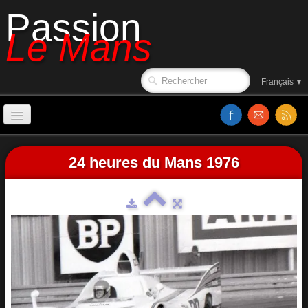
Passion
Le Mans
Français
▼
Accueil
24 heures du Mans 1976
Sorties de piste
Le circuit en 1988
Affiches
Classements
Vidéos
Site web