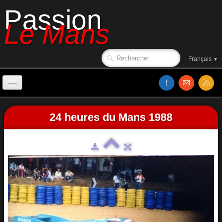
Passion
Le Mans
Français
▼
Accueil
24 heures du Mans 1988
Sorties de piste
Le circuit en 1988
Affiches
Classements
Vidéos
Site web