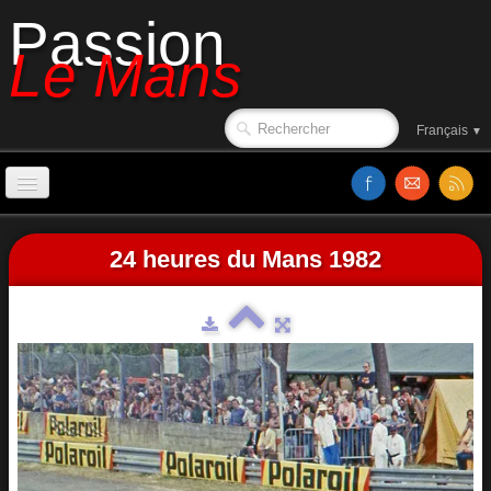
Passion
Le Mans
Français
▼
Accueil
24 heures du Mans 1982
Sorties de piste
Le circuit en 1988
Affiches
Classements
Vidéos
Site web