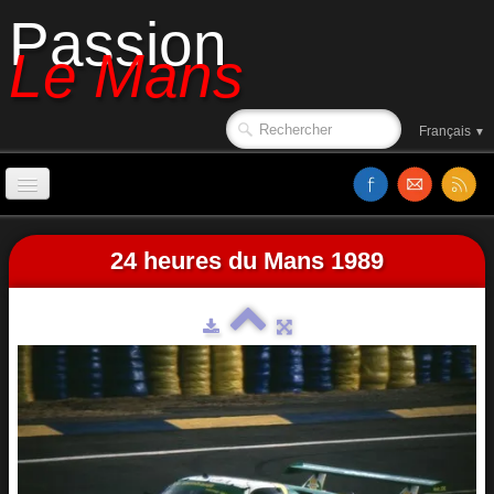
Passion
Le Mans
Français
▼
Accueil
24 heures du Mans 1989
Sorties de piste
Le circuit en 1988
Affiches
Classements
Vidéos
Site web