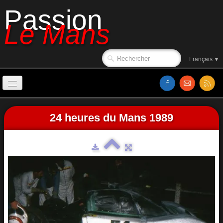
Passion
Le Mans
Français
▼
Accueil
24 heures du Mans 1989
Sorties de piste
Le circuit en 1988
Affiches
Classements
Vidéos
Site web