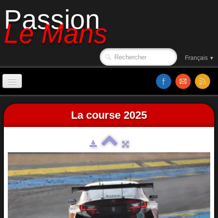
Passion
Le Mans
Français
▼
Accueil
La course 2025
Affiches
Ambiance
Le circuit en 1988
Classements
Sorties de piste