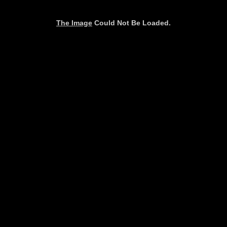
The Image
Could Not Be Loaded.