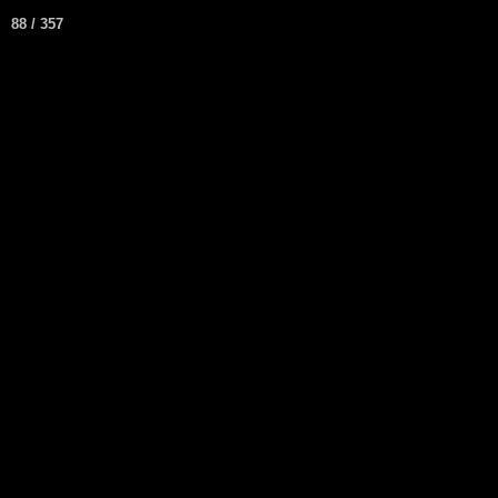
Passion
88 / 357
Le Mans
Français
▼