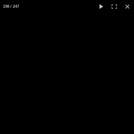
Passion
198 / 247
Le Mans
Français
▼
Accueil
La course 2025
Affiches
Ambiance
Le circuit en 1988
Classements
Sorties de piste